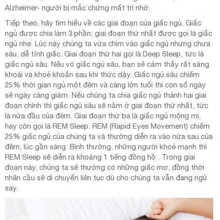
Alzheimer- người bị mắc chứng mất trí nhớ.
Tiếp theo, hãy tìm hiểu về các giai đoạn của giấc ngủ. Giấc
ngủ được chia làm 3 phần: giai đoạn thứ nhất được gọi là giấc
ngủ nhẹ. Lúc này chúng ta vừa chìm vào giấc ngủ nhưng chưa
sâu, dễ tỉnh giấc. Giai đoạn thứ hai gọi là Deep Sleep, tức là
giấc ngủ sâu. Nếu vó giấc ngủ sâu, bạn sẽ cảm thấy rất sảng
khoái và khoẻ khoắn sau khi thức dậy. Giấc ngủ sâu chiếm
25% thời gian ngủ một đêm và càng lớn tuổi thì con số ngày
sẽ ngày càng giảm. Nếu chúng ta chia giấc ngủ thành hai giai
đoạn chính thì giấc ngủ sâu sẽ nằm ở giai đoạn thứ nhất, tức
là nửa đầu của đêm. Giai đoạn thứ ba là giấc ngủ mộng mị,
hay còn gọi là REM Sleep. REM (Rapid Eyes Movement) chiếm
25% giấc ngủ của chúng ta và thường diễn ra vào nửa sau của
đêm, lúc gần sáng. Bình thường, những người khoẻ mạnh thì
REM Sleep sẽ diễn ra khoảng 1 tiếng đồng hồ . Trong giai
đoạn này, chúng ta sẽ thường có những giấc mơ, đồng thời
nhãn cầu sẽ di chuyển liên tục dù cho chúng ta vẫn đang ngủ
say.