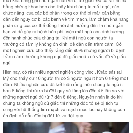
mất khả năng ghi nhớ ngắn hạn và bị ảo giác. Đã có rất nhiều
bằng chứng khoa học cho thấy khi chúng ta mất ngủ, các
chức năng của các bộ phận trong cơ thể bị mất cân bằng
dẫn đến nguy cơ bị các bệnh về tim mạch, làm chậm khả năng
phản ứng của cơ thể đồng thời ảnh hưởng đến trí nhớ ngắn
hạn và dễ gây ra bệnh béo phì. Việc mất ngủ còn ảnh hưởng
đến hạnh phúc của chúng ta. Khi mất ngủ con người ta
thường có tâm lý không ổn định, dễ dẫn đến trầm cảm. Có
một nghiên cứu cho thấy rằng đến 90% những người bị bệnh
trầm cảm thường không ngủ đủ giấc hoặc có vấn đề về giấc
ngủ.
Hiện nay, có rất nhiều người nghiện công việc . Khảo sát tại
Mỹ cho thấy cứ 10 người thì có 3 người ngủ ít hơn 6 tiếng một
đêm. Nhiều nghiên cứu đã kết luận rằng, nếu chúng ta ngủ ít
hơn 6 tiếng thì rủi ro bị đột quỵ sẽ tăng lên đến 4.5 lần so với
những người ngủ đủ từ 7 đến 8 tiếng. Nguyên nhân là do khi
chúng ta không ngủ đủ giấc thì những độc tố sẽ bị tích tụ
cùng với hệ thống tim mạch và mạch máu lúc này không còn
ổn định dễ dẫn đến bị đột tử và đột quỵ.