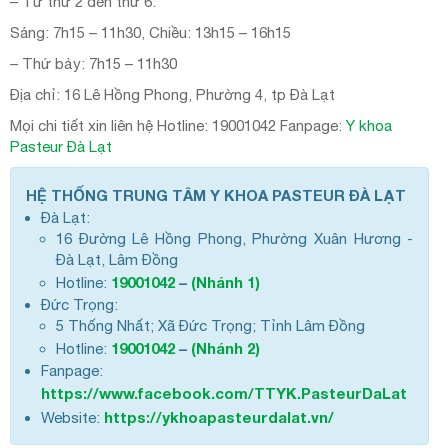
– Từ thứ 2 đến thứ 6:
Sáng: 7h15 – 11h30, Chiều: 13h15 – 16h15
– Thứ bảy: 7h15 – 11h30
Địa chỉ: 16 Lê Hồng Phong, Phường 4, tp Đà Lạt
Mọi chi tiết xin liên hệ Hotline: 19001042 Fanpage:
Y khoa
Pasteur Đà Lạt
HỆ THỐNG TRUNG TÂM Y KHOA PASTEUR ĐÀ LẠT
Đà Lạt:
16 Đường Lê Hồng Phong, Phường Xuân Hương -
Đà Lạt, Lâm Đồng
19001042
–
(Nhánh 1)
Hotline:
Đức Trọng:
5 Thống Nhất; Xã Đức Trọng; Tỉnh Lâm Đồng
19001042
–
(Nhánh 2)
Hotline:
Fanpage:
https://www.facebook.com/TTYK.PasteurDaLat
https://ykhoapasteurdalat.vn/
Website: