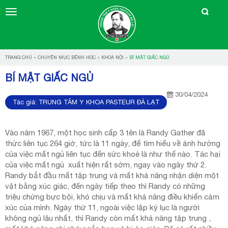
TRANG CHỦ
»
CHUYÊN MỤC BỆNH HỌC
»
KHOA NỘI
»
BÍ MẬT GIẤC NGỦ
BÍ MẬT GIẤC NGỦ
30/04/2024
Tác giả:
TRUNG TÂM Y KHOA PASTEUR ĐÀ LẠT
Vào năm 1967, một học sinh cấp 3 tên là Randy Gather đã
thức liên tục 264 giờ, tức là 11 ngày, để tìm hiểu về ảnh hưởng
của việc mất ngủ liên tục đến sức khoẻ là như thế nào. Tác hại
của việc mất ngủ xuất hiện rất sớm, ngay vào ngày thứ 2.
Randy bắt đầu mất tập trung và mất khả năng nhận diện một
vật bằng xúc giác, đến ngày tiếp theo thì Randy có những
triệu chứng bực bội, khó chịu và mất khả năng điều khiển cảm
xúc của mình. Ngày thứ 11, ngoài việc lập kỷ lục là người
không ngủ lâu nhất, thì Randy còn mất khả năng tập trung ,