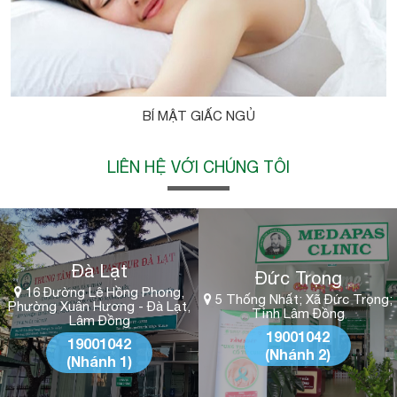
BÍ MẬT GIẤC NGỦ
LIÊN HỆ VỚI CHÚNG TÔI
Đà Lạt
Đức Trọng
16 Đường Lê Hồng Phong,
5 Thống Nhất; Xã Đức Trọng;
Phường Xuân Hương - Đà Lạt,
Tỉnh Lâm Đồng
Lâm Đồng
19001042
19001042
(Nhánh 2)
(Nhánh 1)