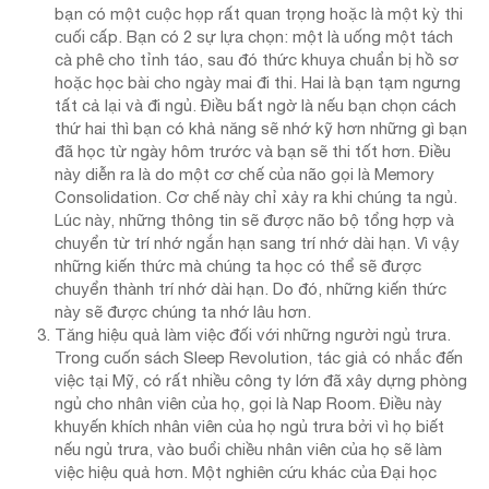
bạn có một cuộc họp rất quan trọng hoặc là một kỳ thi
cuối cấp. Bạn có 2 sự lựa chọn: một là uống một tách
cà phê cho tỉnh táo, sau đó thức khuya chuẩn bị hồ sơ
hoặc học bài cho ngày mai đi thi. Hai là bạn tạm ngưng
tất cả lại và đi ngủ. Điều bất ngờ là nếu bạn chọn cách
thứ hai thì bạn có khả năng sẽ nhớ kỹ hơn những gì bạn
đã học từ ngày hôm trước và bạn sẽ thi tốt hơn. Điều
này diễn ra là do một cơ chế của não gọi là Memory
Consolidation. Cơ chế này chỉ xảy ra khi chúng ta ngủ.
Lúc này, những thông tin sẽ được não bộ tổng hợp và
chuyển từ trí nhớ ngắn hạn sang trí nhớ dài hạn. Vì vậy
những kiến thức mà chúng ta học có thể sẽ được
chuyển thành trí nhớ dài hạn. Do đó, những kiến thức
này sẽ được chúng ta nhớ lâu hơn.
Tăng hiệu quả làm việc đối với những người ngủ trưa.
Trong cuốn sách Sleep Revolution, tác giả có nhắc đến
việc tại Mỹ, có rất nhiều công ty lớn đã xây dựng phòng
ngủ cho nhân viên của họ, gọi là Nap Room. Điều này
khuyến khích nhân viên của họ ngủ trưa bởi vì họ biết
nếu ngủ trưa, vào buổi chiều nhân viên của họ sẽ làm
việc hiệu quả hơn. Một nghiên cứu khác của Đại học